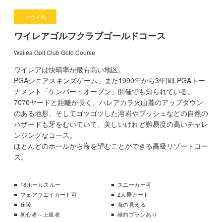
マウイ島
ワイレアゴルフクラブゴールドコース
Wailea Golf Club Gold Course
ワイレアは快晴率が最も高い地区。
PGAシニアスキンズゲーム、また1990年から3年間LPGAトー
ナメント「ケンパー・オープン」開催でも知られている。
7070ヤードと距離が長く、ハレアカラ火山麓のアップダウン
のある地形、そしてゴツゴツした溶岩やブッシュなどの自然の
ハザードも牙をむいていて、美しいけれど難易度の高いチャレ
ンジングなコース。
ほとんどのホールから海を望むことができる高級リゾートコー
ス。
18ホールスルー
スニーカー可
フェアウエイカート可
2人乗カート
丘陵
海の見える
初心者～上級者
確約プランあり